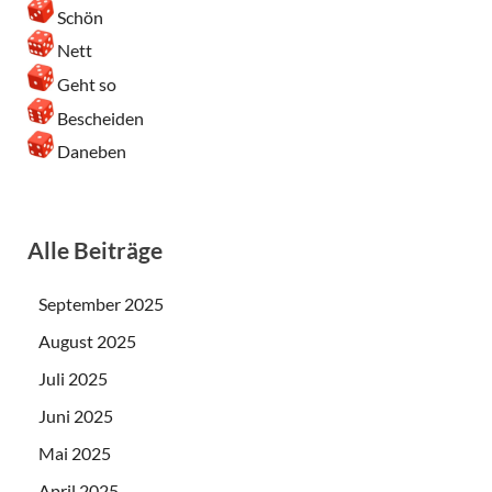
Schön
Nett
Geht so
Bescheiden
Daneben
Alle Beiträge
September 2025
August 2025
Juli 2025
Juni 2025
Mai 2025
April 2025