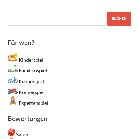
SUCHEN
Für wen?
Kinderspiel
Familienspiel
Kennerspiel
Könnerspiel
Expertenspiel
Bewertungen
Super