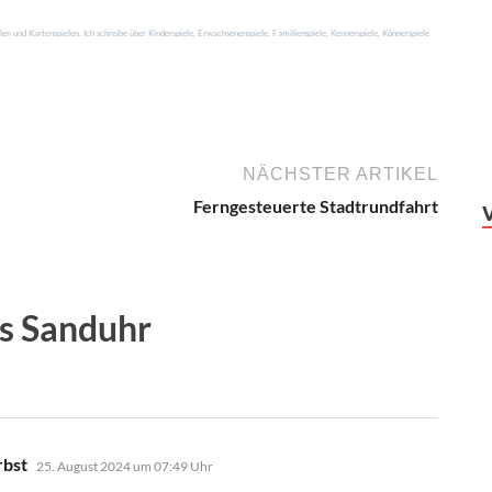
en und Kartenspielen. Ich schreibe über Kinderspiele, Erwachsenenspiele, Familienspiele, Kennerspiele, Könnerspiele
NÄCHSTER ARTIKEL
Ferngesteuerte Stadtrundfahrt
ls Sanduhr
sagt:
rbst
25. August 2024 um 07:49 Uhr