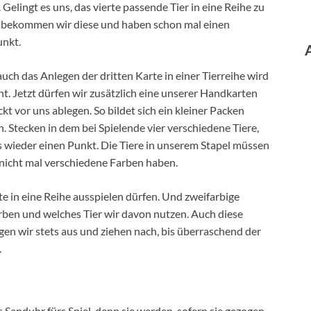
 Gelingt es uns, das vierte passende Tier in eine Reihe zu
, bekommen wir diese und haben schon mal einen
unkt.
uch das Anlegen der dritten Karte in einer Tierreihe wird
t. Jetzt dürfen wir zusätzlich eine unserer Handkarten
kt vor uns ablegen. So bildet sich ein kleiner Packen
. Stecken in dem bei Spielende vier verschiedene Tiere,
s wieder einen Punkt. Die Tiere in unserem Stapel müssen
 nicht mal verschiedene Farben haben.
rte in eine Reihe ausspielen dürfen. Und zweifarbige
arben und welches Tier wir davon nutzen. Auch diese
gen wir stets aus und ziehen nach, bis überraschend der
.
 Sanduhr fürs Spiel, denn sie werden, sofern sie gezogen