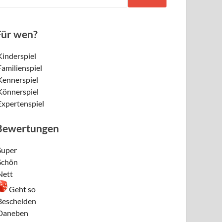
Für wen?
Kinderspiel
Familienspiel
Kennerspiel
Könnerspiel
Expertenspiel
Bewertungen
Super
Schön
Nett
Geht so
Bescheiden
Daneben