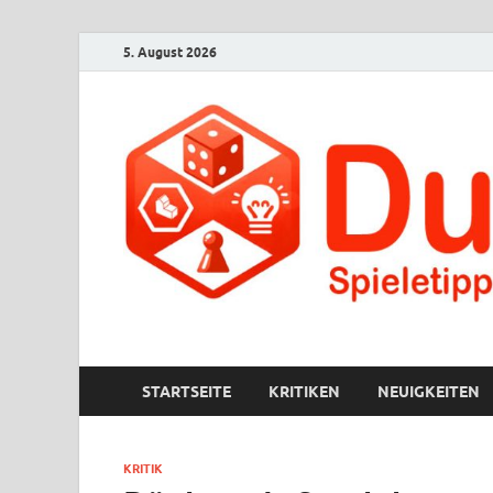
5. August 2026
Ducksch Spielt
Spieletipps für den Rest der Welt
STARTSEITE
KRITIKEN
NEUIGKEITEN
KRITIK