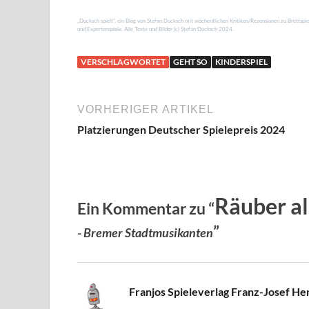
„Ducksch spielt“, ein Blog von Stefan Ducksch mit wöchentlichen Kritiken/Rezensionen zu Brettspiel
und Expertenspiele. Alle Texte und Bilder (c) Stefan Ducksch 2024.
VERSCHLAGWORTET
GEHT SO
KINDERSPIEL
VORHERIGER ARTIKEL
Platzierungen Deutscher Spielepreis 2024
Räuber a
Ein Kommentar zu “
”
-
Bremer Stadtmusikanten
Franjos Spieleverlag Franz-Josef He