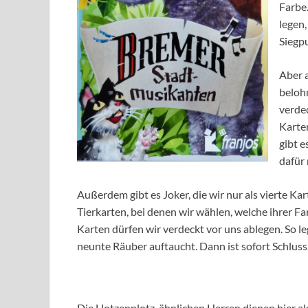
Farbe.
legen
Siegp
Aber a
belohn
verdec
Karten
gibt e
dafür
Außerdem gibt es Joker, die wir nur als vierte Ka
Tierkarten, bei denen wir wählen, welche ihrer F
Karten dürfen wir verdeckt vor uns ablegen. So le
neunte Räuber auftaucht. Dann ist sofort Schluss
Die Hotzenplotz-ähnlichen Herren dienen hier als