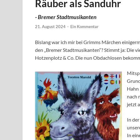
Räuber als Sanduhr
-
Bremer Stadtmusikanten
21. August 2024
-
Ein Kommentar
Bislang war ich mir bei Grimms Märchen einiger
den „Bremer Stadtmusikanten“? Stimmt ja: Die 
Hotzenplotz & Co. Die nun Obdachlosen bekomme
Mitspi
Grund
Hahn 
nach m
jetzt 
In der
unser
In ei