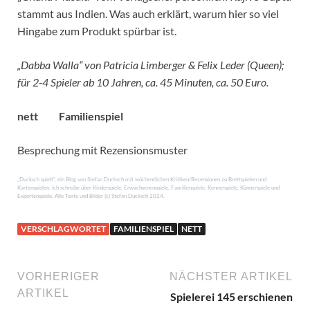
stammt aus Indien. Was auch erklärt, warum hier so viel
Hingabe zum Produkt spürbar ist.
„Dabba Walla“ von Patricia Limberger & Felix Leder (Queen);
für 2-4 Spieler ab 10 Jahren, ca. 45 Minuten, ca. 50 Euro.
nett
Familienspiel
Besprechung mit Rezensionsmuster
„Ducksch spielt“, ein Blog von Stefan Ducksch mit wöchentlichen Kritiken/Rezensionen zu Brettspielen und
Kartenspielen. Ich schreibe über Kinderspiele, Erwachsenenspiele, Familienspiele, Kennerspiele, Könnerspiele und
Expertenspiele. Alle Texte und Bilder (c) Stefan Ducksch 2024.
VERSCHLAGWORTET
FAMILIENSPIEL
NETT
VORHERIGER
NÄCHSTER ARTIKEL
ARTIKEL
Spielerei 145 erschienen