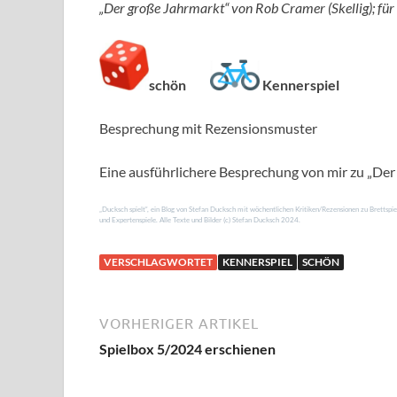
„Der große Jahrmarkt“ von Rob Cramer (Skellig); für 
schön
Kennerspiel
Besprechung mit Rezensionsmuster
Eine ausführlichere Besprechung von mir zu „Der 
„Ducksch spielt“, ein Blog von Stefan Ducksch mit wöchentlichen Kritiken/Rezensionen zu Brettspiel
und Expertenspiele. Alle Texte und Bilder (c) Stefan Ducksch 2024.
VERSCHLAGWORTET
KENNERSPIEL
SCHÖN
VORHERIGER ARTIKEL
Spielbox 5/2024 erschienen