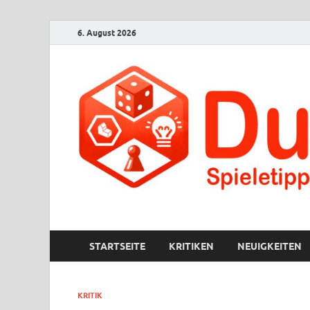
6. August 2026
Ducksch Spielt
Spieletipps für den Rest der Welt
STARTSEITE
KRITIKEN
NEUIGKEITEN
KRITIK