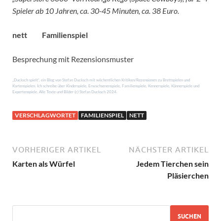
Spieler ab 10 Jahren, ca. 30-45 Minuten, ca. 38 Euro.
nett
Familienspiel
Besprechung mit Rezensionsmuster
„Ducksch spielt“, ein Blog von Stefan Ducksch mit wöchentlichen Kritiken/Rezensionen zu Brettspielen und
Kartenspielen. Ich schreibe über Kinderspiele, Erwachsenenspiele, Familienspiele, Kennerspiele, Könnerspiele und
Expertenspiele. Alle Texte und Bilder (c) Stefan Ducksch 2024.
VERSCHLAGWORTET
FAMILIENSPIEL
NETT
VORHERIGER ARTIKEL
NÄCHSTER ARTIKEL
Karten als Würfel
Jedem Tierchen sein
Pläsierchen
SUCHEN