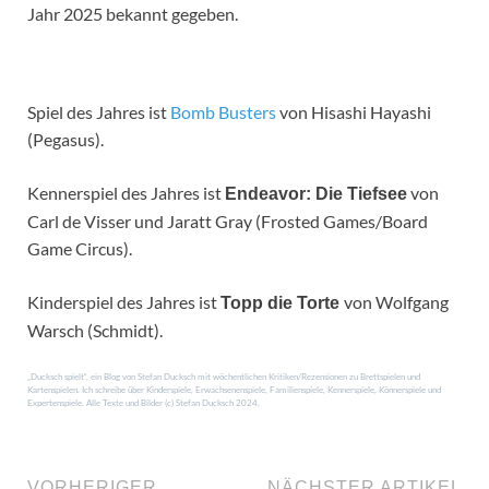
Jahr 2025 bekannt gegeben.
Spiel des Jahres ist
Bomb Busters
von Hisashi Hayashi
(Pegasus).
Kennerspiel des Jahres ist
von
Endeavor: Die Tiefsee
Carl de Visser und Jaratt Gray (Frosted Games/Board
Game Circus).
Kinderspiel des Jahres ist
von Wolfgang
Topp die Torte
Warsch (Schmidt).
„Ducksch spielt“, ein Blog von Stefan Ducksch mit wöchentlichen Kritiken/Rezensionen zu Brettspielen und
Kartenspielen. Ich schreibe über Kinderspiele, Erwachsenenspiele, Familienspiele, Kennerspiele, Könnerspiele und
Expertenspiele. Alle Texte und Bilder (c) Stefan Ducksch 2024.
VORHERIGER
NÄCHSTER ARTIKEL