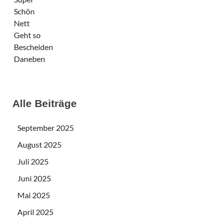
Schön
Nett
Geht so
Bescheiden
Daneben
Alle Beiträge
September 2025
August 2025
Juli 2025
Juni 2025
Mai 2025
April 2025