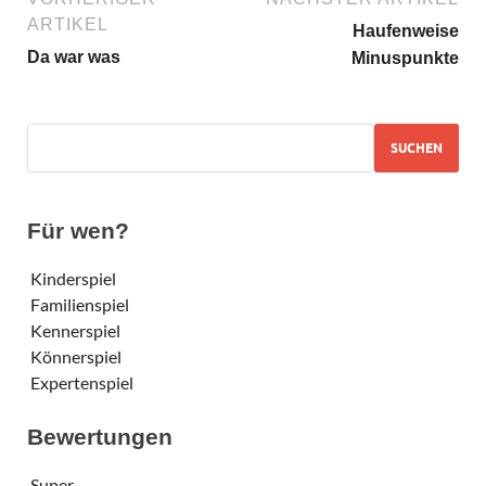
ARTIKEL
Haufenweise
Da war was
Minuspunkte
SUCHEN
Für wen?
Kinderspiel
Familienspiel
Kennerspiel
Könnerspiel
Expertenspiel
Bewertungen
Super