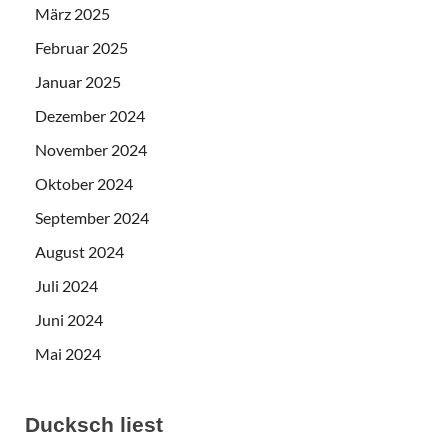
März 2025
Februar 2025
Januar 2025
Dezember 2024
November 2024
Oktober 2024
September 2024
August 2024
Juli 2024
Juni 2024
Mai 2024
Ducksch liest