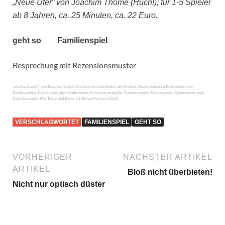
„Neue Ufer“ von Joachim Thôme (Huch!); für 1-5 Spieler
ab 8 Jahren, ca. 25 Minuten, ca. 22 Euro.
geht so
Familienspiel
Besprechung mit Rezensionsmuster
„Ducksch spielt“, ein Blog von Stefan Ducksch mit wöchentlichen Kritiken/Rezensionen zu Brettspielen und
Kartenspielen. Ich schreibe über Kinderspiele, Erwachsenenspiele, Familienspiele, Kennerspiele, Könnerspiele und
Expertenspiele. Alle Texte und Bilder (c) Stefan Ducksch 2024.
VERSCHLAGWORTET
FAMILIENSPIEL
GEHT SO
VORHERIGER
NÄCHSTER ARTIKEL
ARTIKEL
Bloß nicht überbieten!
Nicht nur optisch düster