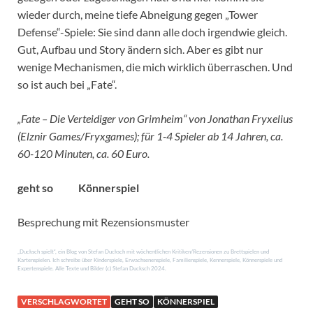
wieder durch, meine tiefe Abneigung gegen „Tower
Defense“-Spiele: Sie sind dann alle doch irgendwie gleich.
Gut, Aufbau und Story ändern sich. Aber es gibt nur
wenige Mechanismen, die mich wirklich überraschen. Und
so ist auch bei „Fate“.
„Fate – Die Verteidiger von Grimheim“ von Jonathan Fryxelius
(Elznir Games/Fryxgames); für 1-4 Spieler ab 14 Jahren, ca.
60-120 Minuten, ca. 60 Euro.
geht so
Könnerspiel
Besprechung mit Rezensionsmuster
„Ducksch spielt“, ein Blog von Stefan Ducksch mit wöchentlichen Kritiken/Rezensionen zu Brettspielen und
Kartenspielen. Ich schreibe über Kinderspiele, Erwachsenenspiele, Familienspiele, Kennerspiele, Könnerspiele und
Expertenspiele. Alle Texte und Bilder (c) Stefan Ducksch 2024.
VERSCHLAGWORTET
GEHT SO
KÖNNERSPIEL