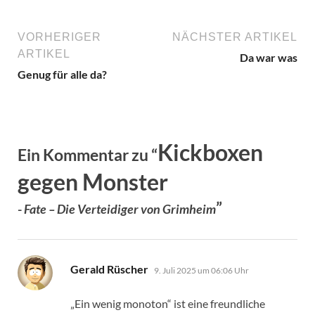
VORHERIGER
NÄCHSTER ARTIKEL
ARTIKEL
Da war was
Genug für alle da?
Kickboxen
Ein Kommentar zu “
gegen Monster
”
-
Fate – Die Verteidiger von Grimheim
sagt:
Gerald Rüscher
9. Juli 2025 um 06:06 Uhr
„Ein wenig monoton“ ist eine freundliche