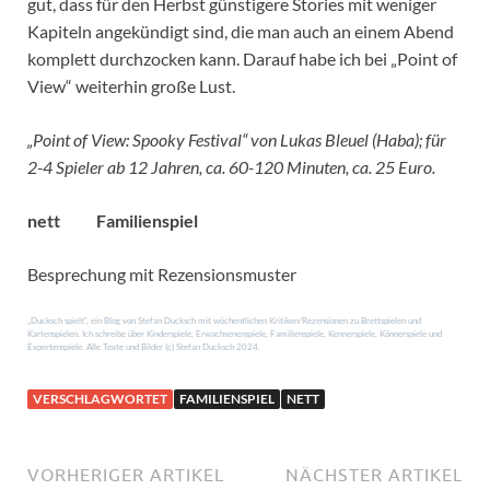
gut, dass für den Herbst günstigere Stories mit weniger
Kapiteln angekündigt sind, die man auch an einem Abend
komplett durchzocken kann. Darauf habe ich bei „Point of
View“ weiterhin große Lust.
„Point of View: Spooky Festival“ von Lukas Bleuel (Haba); für
2-4 Spieler ab 12 Jahren, ca. 60-120 Minuten, ca. 25 Euro.
nett
Familienspiel
Besprechung mit Rezensionsmuster
„Ducksch spielt“, ein Blog von Stefan Ducksch mit wöchentlichen Kritiken/Rezensionen zu Brettspielen und
Kartenspielen. Ich schreibe über Kinderspiele, Erwachsenenspiele, Familienspiele, Kennerspiele, Könnerspiele und
Expertenspiele. Alle Texte und Bilder (c) Stefan Ducksch 2024.
VERSCHLAGWORTET
FAMILIENSPIEL
NETT
VORHERIGER ARTIKEL
NÄCHSTER ARTIKEL