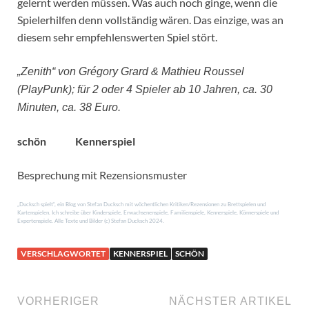
gelernt werden müssen. Was auch noch ginge, wenn die
Spielerhilfen denn vollständig wären. Das einzige, was an
diesem sehr empfehlenswerten Spiel stört.
„Zenith“ von Grégory Grard & Mathieu Roussel
(PlayPunk); für 2 oder 4 Spieler ab 10 Jahren, ca. 30
Minuten, ca. 38 Euro.
schön
Kennerspiel
Besprechung mit Rezensionsmuster
„Ducksch spielt“, ein Blog von Stefan Ducksch mit wöchentlichen Kritiken/Rezensionen zu Brettspielen und
Kartenspielen. Ich schreibe über Kinderspiele, Erwachsenenspiele, Familienspiele, Kennerspiele, Könnerspiele und
Expertenspiele. Alle Texte und Bilder (c) Stefan Ducksch 2024.
VERSCHLAGWORTET
KENNERSPIEL
SCHÖN
VORHERIGER
NÄCHSTER ARTIKEL